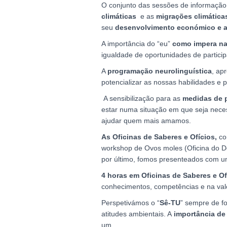
O conjunto das sessões de informação 
climáticas
e as
migrações climática
seu
desenvolvimento económico e a
A importância do “eu”
como impera na 
igualdade de oportunidades de particip
A
programação neurolinguística
, ap
potencializar as nossas habilidades e p
A sensibilização para as
medidas de p
estar numa situação em que seja neces
ajudar quem mais amamos.
As Oficinas de Saberes e Ofícios,
co
workshop de Ovos moles (Oficina do D
por último, fomos presenteados com um 
4 horas em Oficinas de Saberes e Of
conhecimentos, competências e na valori
Perspetivámos o “
Sê-TU
” sempre de fo
atitudes ambientais. A
importância de
um.