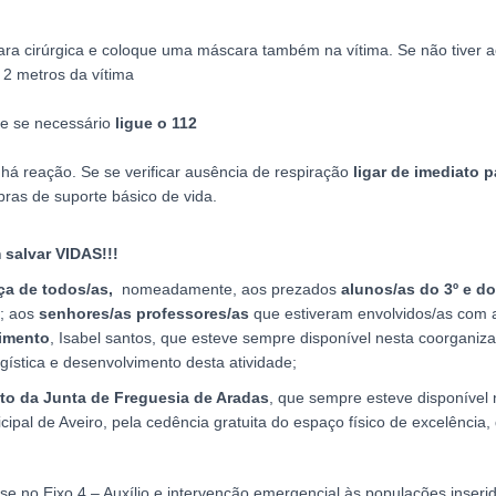
ra cirúrgica e coloque uma máscara também na vítima. Se não tiver
 2 metros da vítima
 e se necessário
ligue o 112
 há reação. Se se verificar ausência de respiração
ligar de imediato
p
bras de suporte básico de vida.
salvar VIDAS!!!
ça de todos/as,
nomeadamente, aos prezados
alunos/as do 3º e do
s; aos
senhores/as professores/as
que estiveram envolvidos/as com 
imento
, Isabel santos, que esteve sempre disponível nesta coorganiz
gística e desenvolvimento desta atividade;
to da Junta de Freguesia de Aradas
, que sempre esteve disponível n
al de Aveiro, pela cedência gratuita do espaço físico de excelência,
 no Eixo 4 – Auxílio e intervenção emergencial às populações inserida