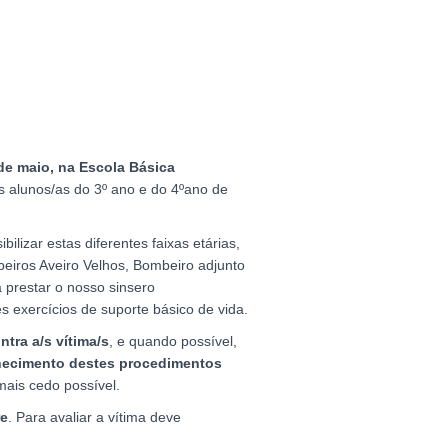
de maio, na Escola Básica
s alunos/as do 3º ano e do 4ºano de
ilizar estas diferentes faixas etárias,
eiros Aveiro Velhos, Bombeiro adjunto
prestar o nosso sinsero
 exercícios de suporte básico de vida.
ntra
a/s vítima/s
, e quando possível,
ecimento destes procedimentos
mais cedo possível.
re
. Para avaliar a vítima deve