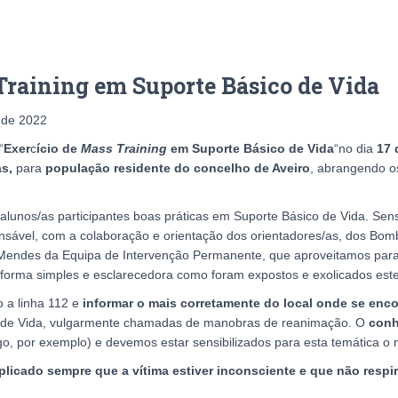
Training em Suporte Básico de Vida
 de 2022
“
Exer
c
ício de
Mass Training
em Suporte Básico de Vida
“no dia
17 
as,
para
população residente do concelho de Aveiro
, abrangendo o
alunos/as participantes boas práticas em Suporte Básico de Vida. Sensib
nsável, com a colaboração e orientação dos orientadores/as, dos Bomb
Mendes da Equipa de Intervenção Permanente, que aproveitamos para 
orma simples e esclarecedora como foram expostos e exolicados estes
o a linha 112 e
informar o mais corretamente do local onde se enco
co de Vida, vulgarmente chamadas de manobras de reanimação. O
conh
o, por exemplo) e devemos estar sensibilizados para esta temática o 
plicado sempre que a vítima estiver inconsciente e que não respi