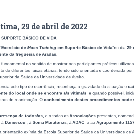
ima, 29 de abril de 2022
 SUPORTE BÁSICO DE VIDA
“
Exer
c
ício de
Mass Training
em Suporte Básico de Vida
“no dia
29 
ente da freguesia de Aradas
.
omo fundamental no sentido de mostrar aos participantes práticas utili
te de diferentes faixas etárias, tendo sido orientada e coordenada por 
uperior da Saúde da Universidade de Aveiro.
ncia este tipo de ocorrência, reconheça a gravidade da situação e
sa
ente do local onde se encontra
a/s vítima/s
, e quando possível, ini
bras de reanimação. O
conhecimento destes procedimentos pode s
presença de todos/as,
e a todas as
Associações
presentes, nomead
à
Dancesoul
;
à
Soma Maratonas
; à
ADAC
; e ao
Agrupamento 1157
orientação exímia da Escola Superior de Saúde da Universidade de Av