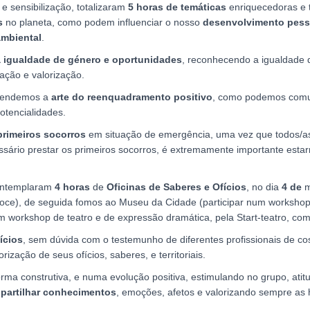
e sensibilização, totalizaram
5 horas de temáticas
enriquecedoras e t
s
no planeta, como podem influenciar o nosso
desenvolvimento pesso
mbiental
.
igualdade de género e oportunidades
, reconhecendo a igualdade d
ação e valorização.
rendemos a
arte do reenquadramento positivo
, como podemos comuni
otencialidades.
rimeiros socorros
em situação de emergência, uma vez que todos/
sário prestar os primeiros socorros, é extremamente importante est
ntemplaram
4 horas
de
Oficinas de Saberes e Ofícios
, no dia
4 de
m
oce), de seguida fomos ao Museu da Cidade (participar num workshop 
workshop de teatro e de expressão dramática, pela Start-teatro, com a
ícios
, sem dúvida com o testemunho de diferentes profissionais de cos
zação de seus ofícios, saberes, e territoriais.
rma construtiva, e numa evolução positiva, estimulando no grupo, ati
 partilhar conhecimentos
, emoções, afetos e valorizando sempre as 