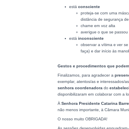
está
consciente
proteja-se com uma másca
distância de segurança de
chame em voz alta
averigue o que se passou
está
inconsciente
observar a vítima e ver se
faça) e dar início às mano
Gestos e procedimentos que podem 
Finalizamos, para agradecer a
presen
exemplar, atentos/as e interessados/a
senhora coordenadora
do
estabelec
disponibilizaram em colaborar com a lo
À
Senhora Presidente Catarina Barre
não menos importante, à Câmara Municip
O nosso muito OBRIGADA!
As sessões desenvolvidas enquadram-se