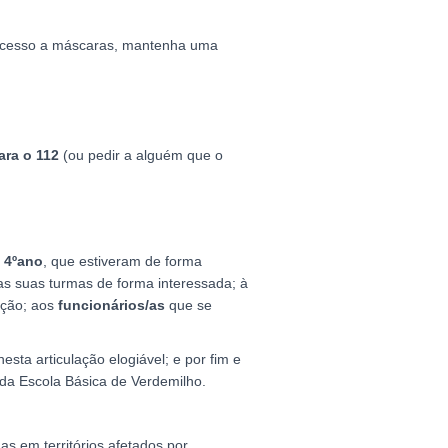
 acesso a máscaras, mantenha uma
ara o 112
(ou pedir a alguém que o
4ºano
, que estiveram de forma
as suas turmas de forma interessada; à
ação; aos
funcionários/as
que se
esta articulação elogiável; e por fim e
 da Escola Básica de Verdemilho.
s em territórios afetados por