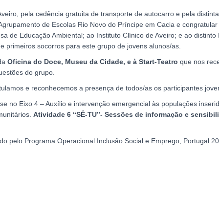
iro, pela cedência gratuita de transporte de autocarro e pela distint
grupamento de Escolas Rio Novo do Príncipe em Cacia e congratular a
de Educação Ambiental; ao Instituto Clínico de Aveiro; e ao distint
e primeiros socorros para este grupo de jovens alunos/as.
da
Oficina do Doce, Museu da Cidade, e à Start-Teatro
que nos rece
questões do grupo.
atulamos e reconhecemos a presença de todos/as os participantes joven
 no Eixo 4 – Auxílio e intervenção emergencial às populações inserida
unitários.
Atividade 6 “SÊ-TU”- Sessões de informação e sensibil
do pelo Programa Operacional Inclusão Social e Emprego, Portugal 20