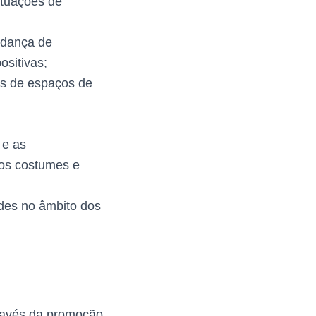
ituações de
udança de
ositivas;
és de espaços de
 e as
dos costumes e
ades no âmbito dos
através da promoção