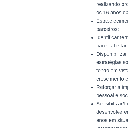
realizando pr
os 16 anos da
Estabelecimen
parceiros;
Identificar te
parental e fami
Disponibilizar
estratégias s
tendo em vis
crescimento e
Reforçar a im
pessoal e soci
Sensibilizar/I
desenvolverem
anos em situa