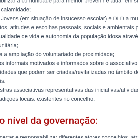
ibilizar a comunidade para melhor prevenir e atuar em s
 calamidade;
s Jovens (em situação de insucesso escolar) e DLD a m
s, atitudes e escolhas pessoais, sociais e ambientais p
alidade de vida e autonomia da população idosa atrav
nitária;
ra a ampliação do voluntariado de proximidade;
s informais motivados e informados sobre o associativo
tividades que podem ser criadas/revitalizadas no âmbito 
is.
tras associativas representativas das iniciativas/ativid
adições locais, existentes no concelho.
o nível da governação:
ncertar e responsabilizar diferentes atores concelhios, 