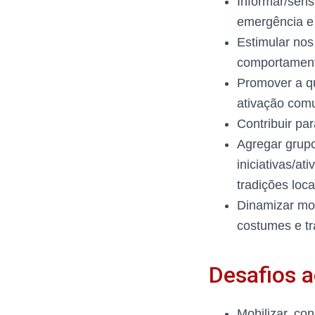
Informar/sens
emergência e
Estimular no
comportamento
Promover a qu
ativação comu
Contribuir pa
Agregar grupo
iniciativas/a
tradições loca
Dinamizar mos
costumes e tr
Desafios a
Mobilizar, co