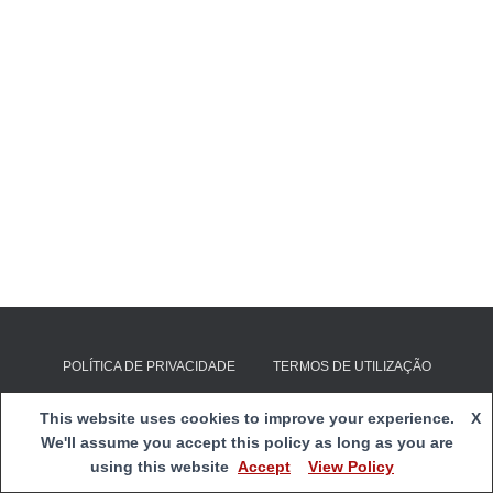
POLÍTICA DE PRIVACIDADE
TERMOS DE UTILIZAÇÃO
E-mail:
clds4g@cspnsfatima.pt
| Copyright 2020
Centro Social
This website uses cookies to improve your experience.
X
e Paroquial de Nossa Senhora de Fátima
|
Webmail
We'll assume you accept this policy as long as you are
using this website
Accept
View Policy