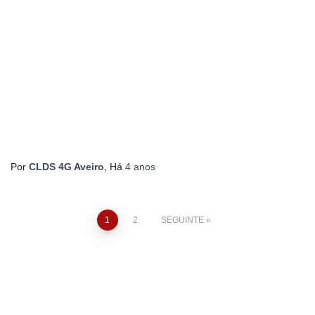
Por
CLDS 4G Aveiro
, Há
4 anos
Paginação
1
2
SEGUINTE
dos
conteúdos