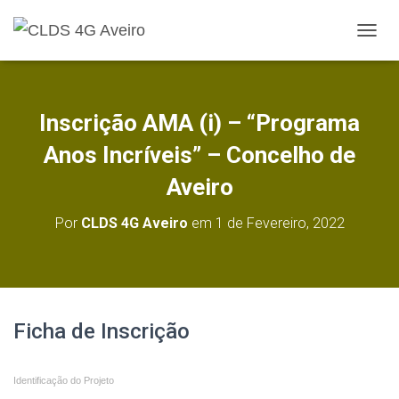
A
L
T
E
R
Inscrição AMA (i) – “Programa
N
A
Anos Incríveis” – Concelho de
R
A
Aveiro
N
A
Por
CLDS 4G Aveiro
em
1 de Fevereiro, 2022
V
E
G
A
Ç
Ã
Ficha
Ficha de Inscrição
O
de
Identificação do Projeto
Inscrição