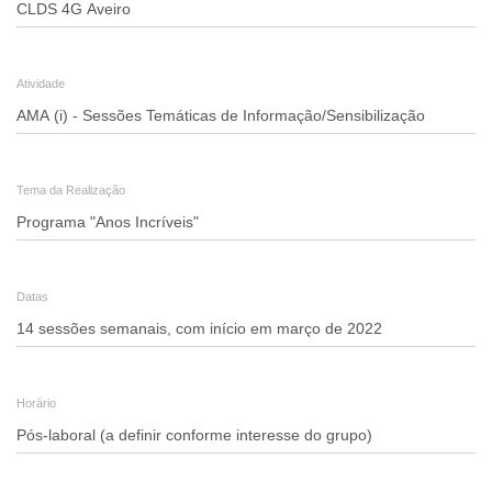
-
A.10
Atividade
AMA
(i)
-
Tema da Realização
"Sessões
Temáticas
de
Datas
Informação/Sensibilização"
-
Concelho
Horário
de
Aveiro