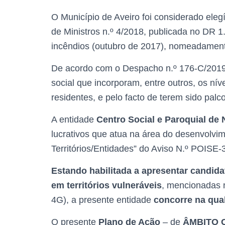
O Município de Aveiro foi considerado ele
de Ministros n.º 4/2018, publicada no DR 1.ª
incêndios (outubro de 2017), nomeadamente
De acordo com o Despacho n.º 176-C/2019, d
social que incorporam, entre outros, os ní
residentes, e pelo facto de terem sido pal
A entidade
Centro Social e Paroquial de
lucrativos que atua na área do desenvolvime
Territórios/Entidades” do Aviso N.º POISE-
Estando habilitada a apresentar candida
em territórios vulneráveis
, mencionadas 
4G), a presente entidade
concorre na qua
O presente
Plano de Ação
– de
ÂMBITO 