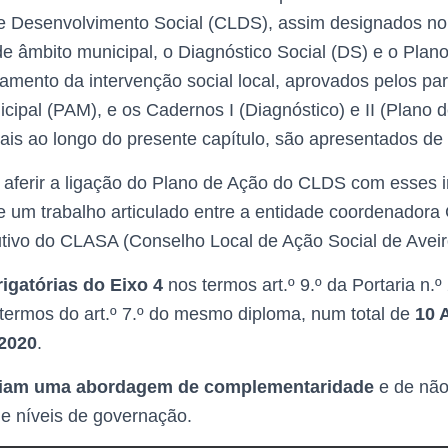
 de Desenvolvimento Social (CLDS), assim designados no
de âmbito municipal, o Diagnóstico Social (DS) e o Pla
amento da intervenção social local, aprovados pelos pa
cipal (PAM), e os Cadernos I (Diagnóstico) e II (Plano 
ais ao longo do presente capítulo, são apresentados de 
aferir a ligação do Plano de Ação do CLDS com esses i
e um trabalho articulado entre a entidade coordenadora
tivo do CLASA (Conselho Local de Ação Social de Aveiro
igatórias do Eixo 4
nos termos art.º 9.º da Portaria n.
termos do art.º 7.º do mesmo diploma, num total de
10 
 2020
.
egiam uma abordagem de complementaridade
e de não 
s e níveis de governação.