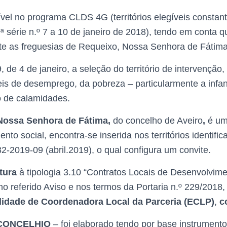
gível no programa CLDS 4G (territórios elegíveis consta
 série n.º 7 a 10 de janeiro de 2018), tendo em conta que 
 as freguesias de Requeixo, Nossa Senhora de Fátima e 
e 4 de janeiro, a seleção do território de intervenção, 
veis de desemprego, da pobreza – particularmente a infa
co de calamidades.
 Nossa Senhora de Fátima,
do concelho de Aveiro
,
é um
nto social, encontra-se inserida nos territórios identifi
32-2019-09 (abril.2019), o qual configura um convite.
tura
à tipologia 3.10 “Contratos Locais de Desenvolvim
no referido Aviso e nos termos da Portaria n.º 229/201
lidade de Coordenadora Local da Parceria (ECLP)
,
c
CONCELHIO
– foi elaborado tendo por base instrumen