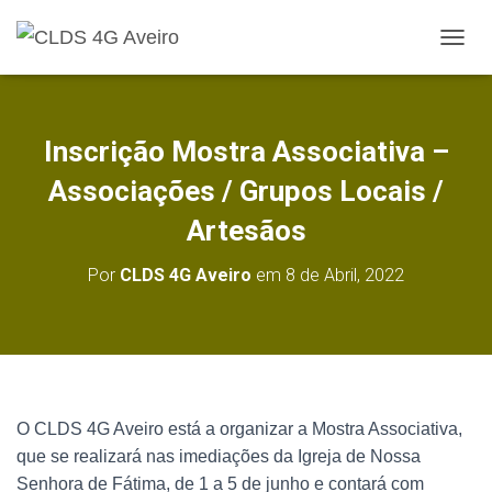
A
L
T
E
R
Inscrição Mostra Associativa –
N
A
Associações / Grupos Locais /
R
A
Artesãos
N
A
Por
CLDS 4G Aveiro
em
8 de Abril, 2022
V
E
G
A
Ç
Ã
O
O CLDS 4G Aveiro está a organizar a Mostra Associativa,
que se realizará nas imediações da Igreja de Nossa
Senhora de Fátima, de 1 a 5 de junho e contará com