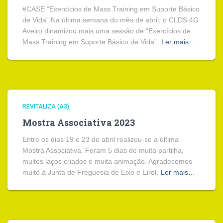
#CASE “Exercícios de Mass Training em Suporte Básico
de Vida” Na última semana do mês de abril, o CLDS 4G
Aveiro dinamizou mais uma sessão de “Exercícios de
Mass Training em Suporte Básico de Vida”,
Ler mais…
REVITALIZA (A3)
Mostra Associativa 2023
Entre os dias 19 e 23 de abril realizou-se a última
Mostra Associativa. Foram 5 dias de muita partilha,
muitos laços criados e muita animação. Agradecemos
muito à Junta de Freguesia de Eixo e Eirol,
Ler mais…