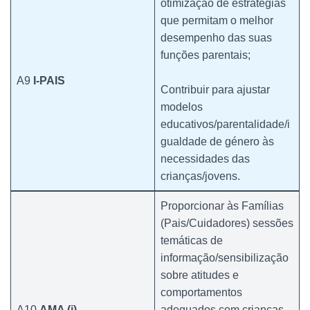
otimização de estratégias
que permitam o melhor
desempenho das suas
funções parentais;
A9
I-PAIS
Contribuir para ajustar
modelos
educativos/parentalidade/i
gualdade de género às
necessidades das
crianças/jovens.
Proporcionar às Famílias
(Pais/Cuidadores) sessões
temáticas de
informação/sensibilização
sobre atitudes e
comportamentos
A10
AMA (i)
adequados com crianças