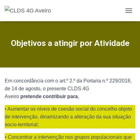
A
L
T
E
R
Objetivos a atingir por Atividade
N
A
R
A
N
A
Em concordância com o art.º 2.º da Portaria n.º 229/2018,
V
E
de 14 de agosto, o presente CLDS 4G
G
Aveiro
pretende contribuir para
,
A
Ç
• Aumentar os níveis de coesão social do concelho objeto
Ã
de intervenção, dinamizando a alteração da sua situação
O
socio-territorial;
• Concentrar a intervenção nos grupos populacionais que