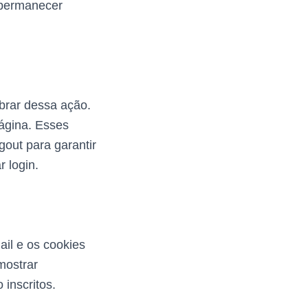
 permanecer
brar dessa ação.
página. Esses
out para garantir
 login.
ail e os cookies
mostrar
 inscritos.