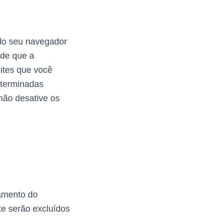
 do seu navegador
 de que a
sites que você
eterminadas
não desative os
amento do
te serão excluídos