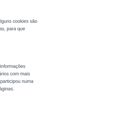
alguns cookies são
as, para que
 informações
ários com mais
 participou numa
áginas.