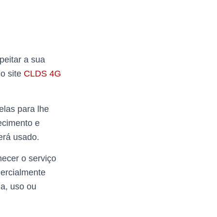
peitar a sua
o site
CLDS 4G
las para lhe
ecimento e
erá usado.
ecer o serviço
ercialmente
ia, uso ou