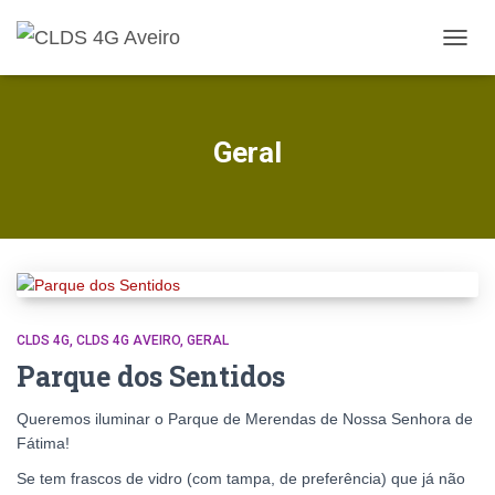
ALTE
A
NAVE
Geral
CLDS 4G
CLDS 4G AVEIRO
GERAL
Parque dos Sentidos
Queremos iluminar o Parque de Merendas de Nossa Senhora de
Fátima!
Se tem frascos de vidro (com tampa, de preferência) que já não