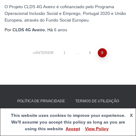
O Projeto CLDS 4G Aveiro é cofinanciado pelo Programa
Operacional Inclusão Social e Emprego, Portugal 2020 e União
Europeia, através do Fundo Social Europeu.
Por
CLDS 4G Aveiro
, Há
6 anos
Paginação
ANTERIOR
1
…
8
9
dos
conteúdos
POLÍTICA DE PRIVACIDADE
TERMOS DE UTILIZAÇÃO
E-mail:
clds4g@cspnsfatima.pt
| Copyright 2020
Centro Social
This website uses cookies to improve your experience.
X
e Paroquial de Nossa Senhora de Fátima
|
Webmail
We'll assume you accept this policy as long as you are
using this website
Accept
View Policy