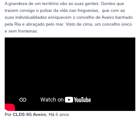
A grandeza de um território são as suas gentes: Gentes que
trazem consigo o pulsar da vida nas freguesias, que com as
suas individualidades enriquecem o concelho de Aveiro banhado
pela Ria e abraçado pelo mar. Visto de cima, um concelho único
e sem fronteiras.
Por
CLDS 4G Aveiro
, Há
6 anos