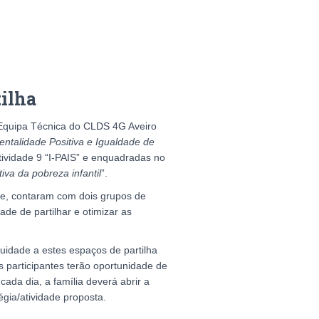
tilha
Equipa Técnica do CLDS 4G Aveiro
entalidade Positiva e Igualdade de
tividade 9 “I-PAIS” e enquadradas no
iva da pobreza infantil
”.
ne, contaram com dois grupos de
de de partilhar e otimizar as
idade a estes espaços de partilha
 participantes terão oportunidade de
cada dia, a família deverá abrir a
égia/atividade proposta.