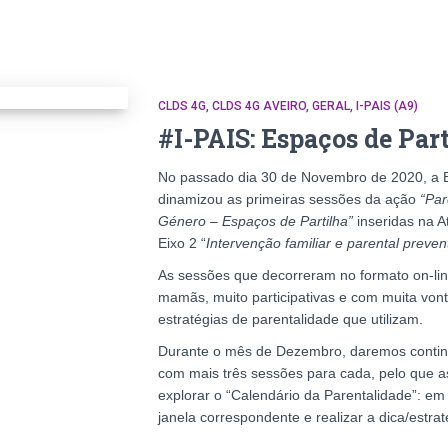
CLDS 4G
CLDS 4G AVEIRO
GERAL
I-PAIS (A9)
#I-PAIS: Espaços de Par
No passado dia 30 de Novembro de 2020, a 
dinamizou as primeiras sessões da ação
“Par
Género – Espaços de Partilha”
inseridas na A
Eixo 2 “
Intervenção familiar e parental prevent
As sessões que decorreram no formato on-li
mamãs, muito participativas e com muita vonta
estratégias de parentalidade que utilizam.
Durante o mês de Dezembro, daremos continu
com mais três sessões para cada, pelo que as
explorar o “Calendário da Parentalidade”: em 
janela correspondente e realizar a dica/estrat