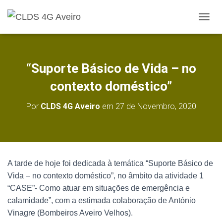
A
L
T
E
R
“Suporte Básico de Vida – no
N
A
contexto doméstico”
R
A
Por
CLDS 4G Aveiro
em
27 de Novembro, 2020
N
A
V
E
G
A
A tarde de hoje foi dedicada à temática “Suporte Básico de
Ç
Vida – no contexto doméstico”, no âmbito da atividade 1
Ã
O
“CASE”- Como atuar em situações de emergência e
calamidade”, com a estimada colaboração de António
Vinagre (Bombeiros Aveiro Velhos).