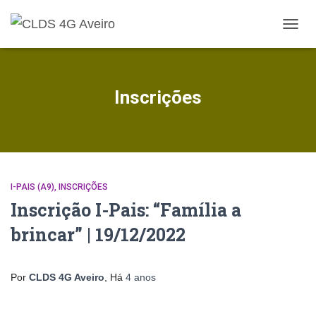
ALTE
A
NAVE
Inscrições
I-PAIS (A9)
INSCRIÇÕES
Inscrição I-Pais: “Família a
brincar” | 19/12/2022
Por
CLDS 4G Aveiro
, Há
4 anos