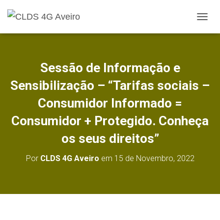
A
L
T
E
R
Sessão de Informação e
N
A
Sensibilização – “Tarifas sociais –
R
A
Consumidor Informado =
N
Consumidor + Protegido. Conheça
A
V
os seus direitos”
E
G
A
Por
CLDS 4G Aveiro
em
15 de Novembro, 2022
Ç
Ã
O