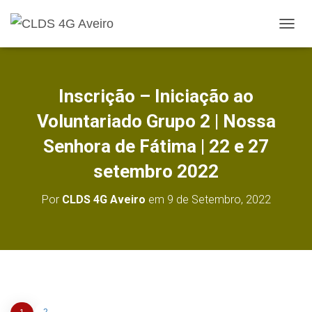
A
L
T
E
R
Inscrição – Iniciação ao
N
A
Voluntariado Grupo 2 | Nossa
R
A
Senhora de Fátima | 22 e 27
N
setembro 2022
A
V
E
Por
CLDS 4G Aveiro
em
9 de Setembro, 2022
G
A
Ç
Ã
O