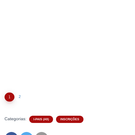
2
1
Categorias:
I-PAIS (A9)
INSCRIÇÕES