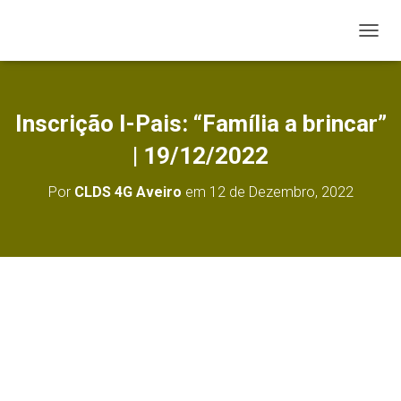
A
L
T
E
R
Inscrição I-Pais: “Família a brincar”
N
A
| 19/12/2022
R
A
Por
CLDS 4G Aveiro
em
12 de Dezembro, 2022
N
A
V
E
G
A
Ç
Ã
O