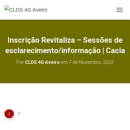
A
L
T
E
R
Inscrição Revitaliza – Sessões de
N
A
esclarecimento/informação | Cacia
R
A
Por
CLDS 4G Aveiro
em
7 de Novembro, 2022
N
A
V
E
G
A
Ç
Ã
O
2
1