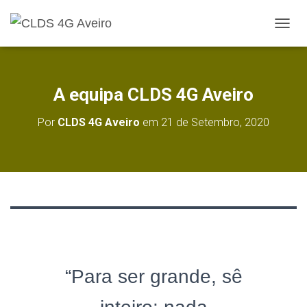
A
L
T
E
R
A equipa CLDS 4G Aveiro
N
A
Por
CLDS 4G Aveiro
em
21 de Setembro, 2020
R
A
N
A
V
E
G
A
Ç
Ã
O
“Para ser grande, sê