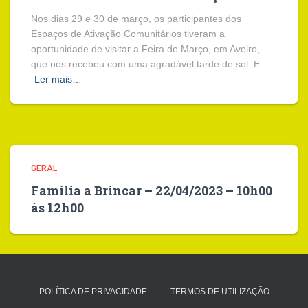
Nos dias 29 e 30 de março, os participantes dos
Espaços de Ativação Comunitários tiveram a
oportunidade de visitar a Feira de Março, em Aveiro,
que nos recebeu com uma agradável tarde de sol. E
Ler mais…
GERAL
Família a Brincar – 22/04/2023 – 10h00
às 12h00
POLÍTICA DE PRIVACIDADE
TERMOS DE UTILIZAÇÃO