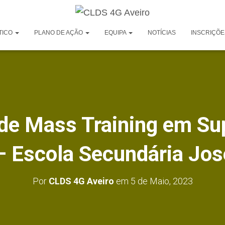
TICO
PLANO DE AÇÃO
EQUIPA
NOTÍCIAS
INSCRIÇÕE
 de Mass Training em Su
– Escola Secundária Jo
Por
CLDS 4G Aveiro
em
5 de Maio, 2023