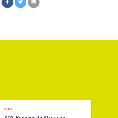
GERAL
#O2: Espaços de Ativação