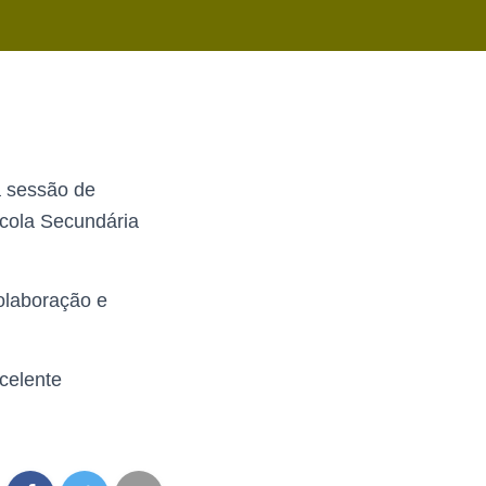
a sessão de
scola Secundária
olaboração e
celente