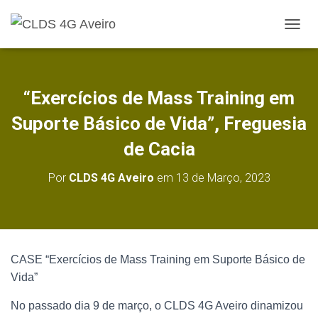
A
L
T
E
R
“Exercícios de Mass Training em
N
A
Suporte Básico de Vida”, Freguesia
R
A
de Cacia
N
A
Por
CLDS 4G Aveiro
em
13 de Março, 2023
V
E
G
A
Ç
Ã
CASE “Exercícios de Mass Training em Suporte Básico de
O
Vida”
No passado dia 9 de março, o CLDS 4G Aveiro dinamizou