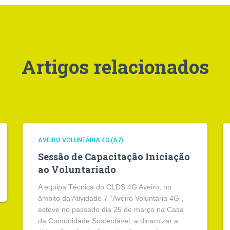
Artigos relacionados
AVEIRO VOLUNTÁRIA 4G (A7)
Sessão de Capacitação Iniciação
ao Voluntariado
A equipa Técnica do CLDS 4G Aveiro, no
âmbito da Atividade 7 “Aveiro Voluntária 4G”,
esteve no passado dia 25 de março na Casa
da Comunidade Sustentável, a dinamizar a