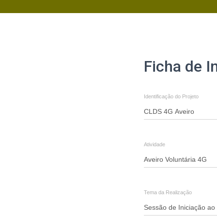
Ficha
Ficha de I
de
Inscrição
Identificação do Projeto
-
Aveiro
Voluntária
Atividade
4G
-
"Sessão
Tema da Realização
de