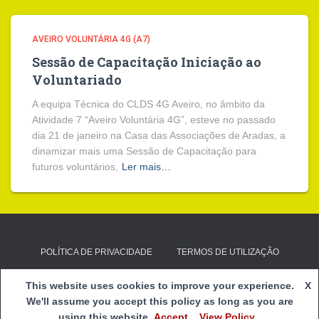
AVEIRO VOLUNTÁRIA 4G (A7)
Sessão de Capacitação Iniciação ao
Voluntariado
A equipa Técnica do CLDS 4G Aveiro, no âmbito da
Atividade 7 “Aveiro Voluntária 4G”, esteve no passado
dia 21 de janeiro na Casa das Associações de Aradas, a
dinamizar mais uma Sessão de Capacitação para
futuros voluntários,
Ler mais…
POLÍTICA DE PRIVACIDADE
TERMOS DE UTILIZAÇÃO
E-mail:
clds4g@cspnsfatima.pt
| Copyright 2020
Centro Social
This website uses cookies to improve your experience.
X
e Paroquial de Nossa Senhora de Fátima
|
Webmail
We'll assume you accept this policy as long as you are
using this website
Accept
View Policy