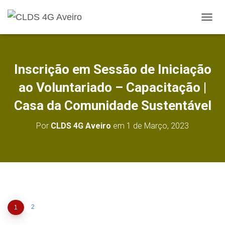
A
L
T
E
R
Inscrição em Sessão de Iniciação
N
A
ao Voluntariado – Capacitação |
R
A
Casa da Comunidade Sustentável
N
A
Por
CLDS 4G Aveiro
em
1 de Março, 2023
V
E
G
A
Ç
Ã
O
2
1