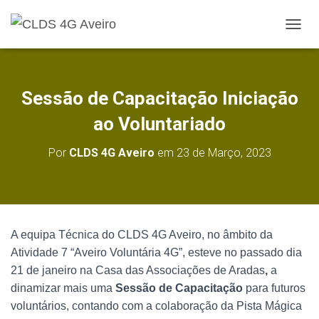
A
L
T
E
R
Sessão de Capacitação Iniciação
N
A
ao Voluntariado
R
A
Por
CLDS 4G Aveiro
em
23 de Março, 2023
N
A
V
E
G
A
A equipa Técnica do CLDS 4G Aveiro, no âmbito da
Ç
Atividade 7 “Aveiro Voluntária 4G”, esteve no passado dia
Ã
O
21 de janeiro na Casa das Associações de Aradas
,
a
dinamizar mais uma
Sessão de Capacitação
para futuros
voluntários, contando com a colaboração da Pista Mágica