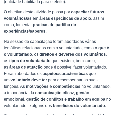
(entidade habilitada para o efeito).
O objetivo desta atividade passa por
capacitar futuros
voluntários/as
em
áreas específicas de apoio
, assim
como, fomentar
práticas de partilha de
experiências/saberes.
Na sessão de capacitação foram abordadas várias
temáticas relacionadas com o voluntariado, como
o que é
o voluntariado
, os
direitos
e
deveres dos voluntários
,
os
tipos de voluntariado
que existem, bem como,
as
áreas de atuação
onde é possível fazer voluntariado.
Foram abordados os
aspetos/características
que
um
voluntário
deve ter
para desempenhar as suas
funções. As
motivações
e
competências
no voluntariado,
a importância da
comunicação eficaz
,
gestão
emocional
,
gestão de conflitos
e
trabalho em equipa
no
voluntariado, e alguns dos
benefícios do voluntariado.