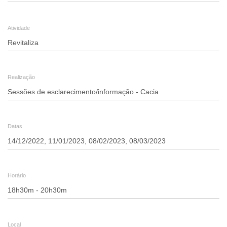
-
Atividade
Sessões
de
esclarecimento/informação
Realização
-
Cacia
Datas
Horário
Local