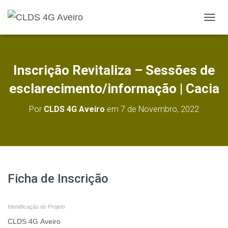
A
L
T
E
R
Inscrição Revitaliza – Sessões de
N
A
esclarecimento/informação | Cacia
R
A
Por
CLDS 4G Aveiro
em
7 de Novembro, 2022
N
A
V
E
G
A
Ç
Inscrição
Ficha de Inscrição
Ã
O
-
Identificação do Projeto
A3.1
Revitaliza