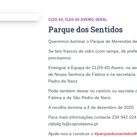
CLDS 4G
CLDS 4G AVEIRO
GERAL
Parque dos Sentidos
Queremos iluminar o Parque de Merendas de
Se tem frascos de vidro (com tampa, de prefe
precisamos.
Entregue à Equipa do CLDS 4G Aveiro, na secr
de Nossa Senhora de Fátima e na secretaria 
Pedro de Nariz.
Pode também deixar no cartório ou sacristia
Fátima e de São Pedro de Nariz.
A recolha termina a 4 de dezembro de 2020.
Para mais informações contacte 234 942 024 
clds4g.fs@cspnsfatima.pt
Ajude-nos a construir o
#parquedossentidos
#