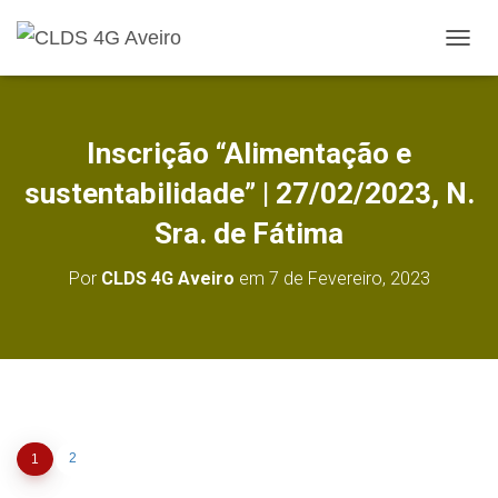
A
L
T
E
R
Inscrição “Alimentação e
N
A
sustentabilidade” | 27/02/2023, N.
R
A
Sra. de Fátima
N
A
Por
CLDS 4G Aveiro
em
7 de Fevereiro, 2023
V
E
G
A
Ç
Ã
O
2
1