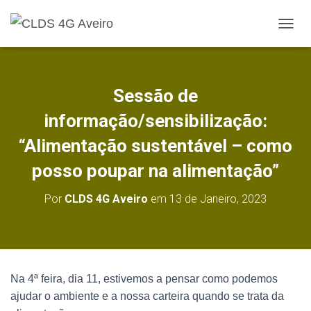
A
L
T
E
R
Sessão de
N
A
informação/sensibilização:
R
A
“Alimentação sustentável – como
N
posso poupar na alimentação”
A
V
E
Por
CLDS 4G Aveiro
em
13 de Janeiro, 2023
G
A
Ç
Ã
O
Na 4ª feira, dia 11, estivemos a pensar como podemos
ajudar o ambiente e a nossa carteira quando se trata da