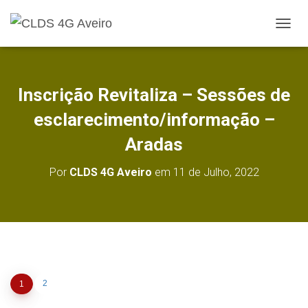
A
L
T
E
R
Inscrição Revitaliza – Sessões de
N
A
esclarecimento/informação –
R
A
Aradas
N
A
Por
CLDS 4G Aveiro
em
11 de Julho, 2022
V
E
G
A
Ç
Ã
O
2
1