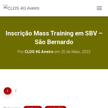
A
L
T
E
R
Inscrição Mass Training em SBV –
N
A
São Bernardo
R
A
Por
CLDS 4G Aveiro
em
20 de Maio, 2022
N
A
V
E
G
A
Ç
Ã
O
2
1