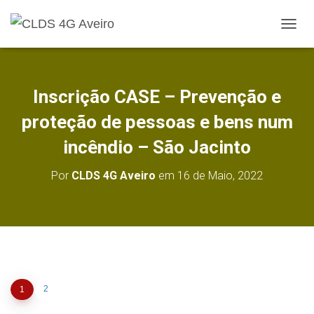
A
L
T
E
R
Inscrição CASE – Prevenção e
N
A
proteção de pessoas e bens num
R
A
incêndio – São Jacinto
N
A
Por
CLDS 4G Aveiro
em
16 de Maio, 2022
V
E
G
A
Ç
Ã
O
2
1