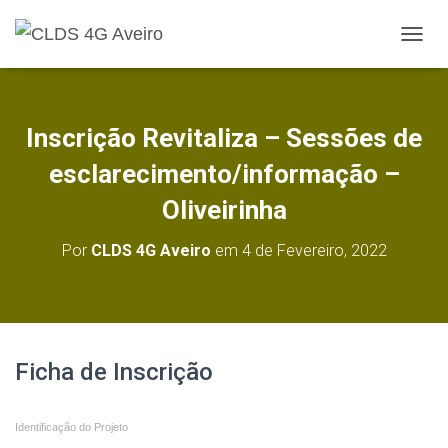
A
L
T
E
R
Inscrição Revitaliza – Sessões de
N
A
esclarecimento/informação –
R
A
Oliveirinha
N
A
Por
CLDS 4G Aveiro
em
4 de Fevereiro, 2022
V
E
G
A
Ç
Ã
Inscrição
Ficha de Inscrição
O
-
Identificação do Projeto
A3.1