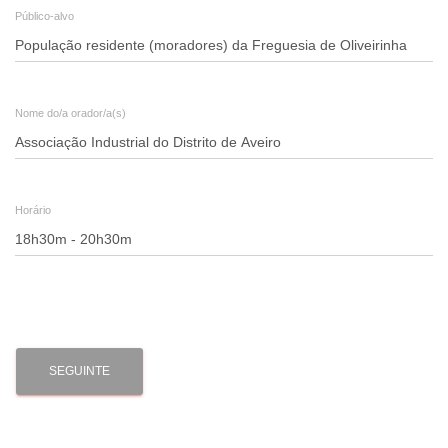
Público-alvo
Nome do/a orador/a(s)
Horário
SEGUINTE