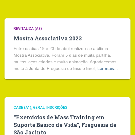
REVITALIZA (A3)
Mostra Associativa 2023
Entre os dias 19 e 23 de abril realizou-se a última
Mostra Associativa. Foram 5 dias de muita partilha,
muitos laços criados e muita animação. Agradecemos
muito à Junta de Freguesia de Eixo e Eirol,
Ler mais…
CASE (A1)
GERAL
INSCRIÇÕES
“Exercícios de Mass Training em
Suporte Básico de Vida”, Freguesia de
São Jacinto