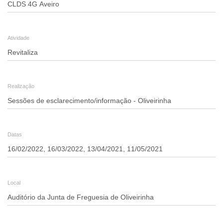
Revitaliza
-
Atividade
Sessões
de
esclarecimento/informação
Realização
-
Oliveirinha
Datas
Local