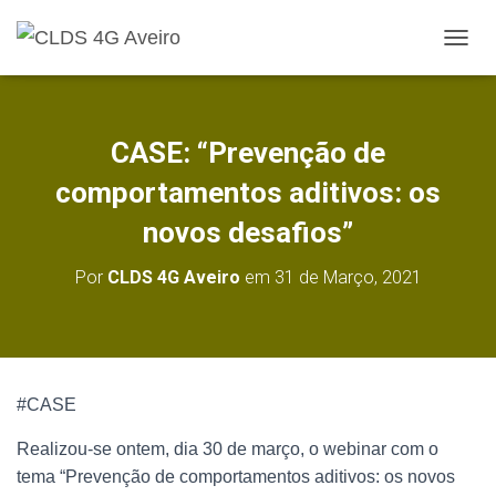
A
L
T
E
R
CASE: “Prevenção de
N
A
comportamentos aditivos: os
R
A
novos desafios”
N
A
Por
CLDS 4G Aveiro
em
31 de Março, 2021
V
E
G
A
Ç
Ã
#CASE
O
Realizou-se ontem, dia 30 de março, o webinar com o
tema “Prevenção de comportamentos aditivos: os novos