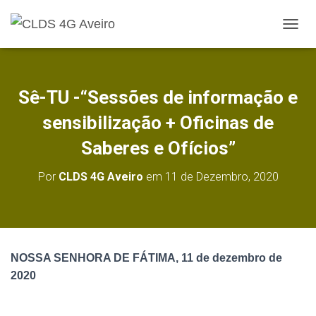
A
L
T
E
R
Sê-TU -“Sessões de informação e
N
A
sensibilização + Oficinas de
R
A
Saberes e Ofícios”
N
A
Por
CLDS 4G Aveiro
em
11 de Dezembro, 2020
V
E
G
A
Ç
Ã
NOSSA SENHORA DE FÁTIMA, 11 de dezembro de
O
2020