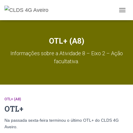
ALTE
A
NAVE
OTL+ (A8)
Informações sobre a Atividade 8 – Eixo 2 – Ação
facultativa.
OTL+ (A8)
OTL+
Na passada sexta-feira terminou o último OTL+ do CLDS 4G
Aveiro.