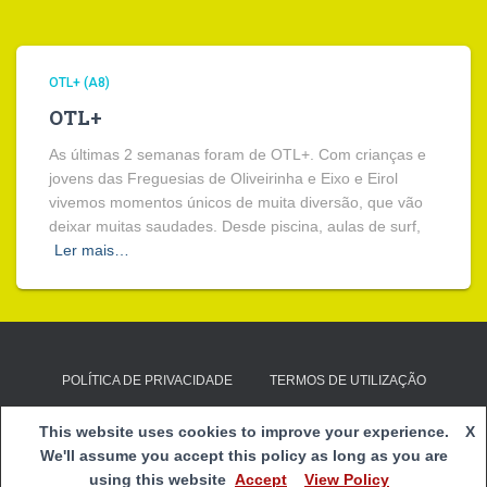
OTL+ (A8)
OTL+
As últimas 2 semanas foram de OTL+. Com crianças e
jovens das Freguesias de Oliveirinha e Eixo e Eirol
vivemos momentos únicos de muita diversão, que vão
deixar muitas saudades. Desde piscina, aulas de surf,
Ler mais…
POLÍTICA DE PRIVACIDADE
TERMOS DE UTILIZAÇÃO
E-mail:
clds4g@cspnsfatima.pt
| Copyright 2020
Centro Social
This website uses cookies to improve your experience.
X
e Paroquial de Nossa Senhora de Fátima
|
Webmail
We'll assume you accept this policy as long as you are
using this website
Accept
View Policy