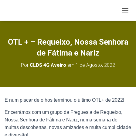
A
L
T
E
R
OTL + – Requeixo, Nossa Senhora
N
A
de Fátima e Nariz
R
A
Por
CLDS 4G Aveiro
em
1 de Agosto, 2022
N
A
V
E
G
A
E num piscar de olhos terminou o último OTL+ de 2022!
Ç
Ã
Encerrámos com um grupo da Freguesia de Requeixo,
O
Nossa Senhora de Fátima e Nariz, numa semana de
muitas descobertas, novas amizades e muita cumplicidade
e diversão!