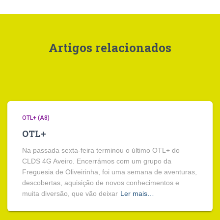
Artigos relacionados
OTL+ (A8)
OTL+
Na passada sexta-feira terminou o último OTL+ do
CLDS 4G Aveiro. Encerrámos com um grupo da
Freguesia de Oliveirinha, foi uma semana de aventuras,
descobertas, aquisição de novos conhecimentos e
muita diversão, que vão deixar
Ler mais…