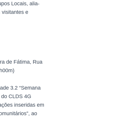
pos Locais, alia-
visitantes e
ora de Fátima, Rua
7h00m)
idade 3.2 “Semana
ão do CLDS 4G
lações inseridas em
omunitários”, ao