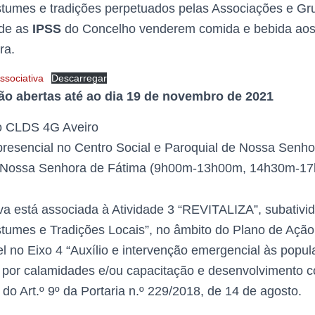
tumes e tradições perpetuados pelas Associações e Gru
 de as
IPSS
do Concelho venderem comida e bebida aos 
ra.
sociativa
Descarregar
ão abertas até ao dia 19 de novembro de 2021
o CLDS 4G Aveiro
resencial no Centro Social e Paroquial de Nossa Senh
8, Nossa Senhora de Fátima (9h00m-13h00m, 14h30m-1
va está associada à Atividade 3 “REVITALIZA”, subativ
stumes e Tradições Locais”, no âmbito do Plano de Aç
l no Eixo 4 “Auxílio e intervenção emergencial às popu
os por calamidades e/ou capacitação e desenvolvimento c
 do Art.º 9º da Portaria n.º 229/2018, de 14 de agosto.