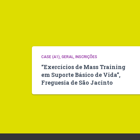
CASE (A1)
GERAL
INSCRIÇÕES
“Exercícios de Mass Training
em Suporte Básico de Vida”,
Freguesia de São Jacinto