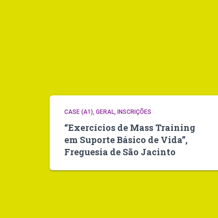
CASE (A1)
GERAL
INSCRIÇÕES
“Exercícios de Mass Training
em Suporte Básico de Vida”,
Freguesia de São Jacinto