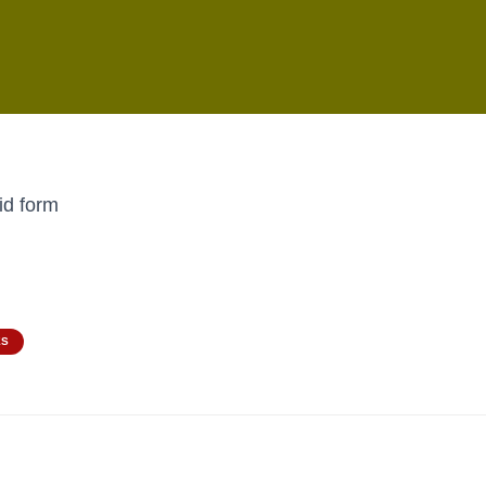
id form
ES