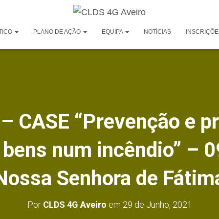
TICO
PLANO DE AÇÃO
EQUIPA
NOTÍCIAS
INSCRIÇÕE
 – CASE “Prevenção e p
 bens num incêndio” – 
Nossa Senhora de Fátim
Por
CLDS 4G Aveiro
em
29 de Junho, 2021