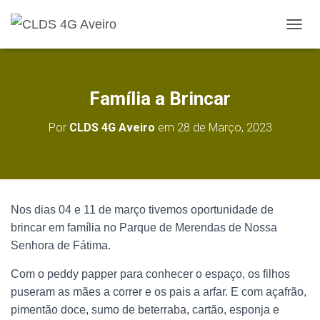
A
L
T
E
R
Família a Brincar
N
A
Por
CLDS 4G Aveiro
em
28 de Março, 2023
R
A
N
A
V
E
Nos dias 04 e 11 de março tivemos oportunidade de
G
A
brincar em família no Parque de Merendas de Nossa
Ç
Senhora de Fátima.
Ã
O
Com o peddy papper para conhecer o espaço, os filhos
puseram as mães a correr e os pais a arfar. E com açafrão,
pimentão doce, sumo de beterraba, cartão, esponja e