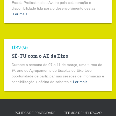
Escola Profissional de Aveiro pela colaboração e
disponibilidade tida para o desenvolvimento destas
Ler mais…
SÊ-TU (A6)
SÊ-TU com o AE de Eixo
Durante a semana de 07 a 11 de março, uma turma do
9º. ano do Agrupamento de Escolas de Eixo teve
oportunidade de participar nas sessões de informação e
sensibilização + oficina de saberes e
Ler mais…
POLÍTICA DE PRIVACIDADE
TERMOS DE UTILIZAÇÃO