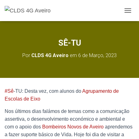
A
L
T
E
R
SÊ-TU
N
A
Por
CLDS 4G Aveiro
em
6 de Março, 2023
R
A
N
A
V
E
#Sê
-TU: Desta vez, com alunos do
Agrupamento de
G
A
Escolas de Eixo
Ç
Ã
Nos últimos dias falámos de temas como a comunicação
O
assertiva, o desenvolvimento económico e ambiental e
com o apoio dos
Bombeiros Novos de Aveiro
aprendemos
a fazer suporte básico de Vida. Hoje foi dia de visitar a