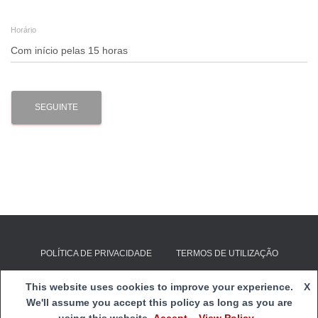
Horário
SEGUINTE
POLÍTICA DE PRIVACIDADE
TERMOS DE UTILIZAÇÃO
E-mail:
clds4g@cspnsfatima.pt
| Copyright 2020
Centro Social
This website uses cookies to improve your experience.
X
e Paroquial de Nossa Senhora de Fátima
|
Webmail
We'll assume you accept this policy as long as you are