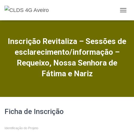
A
L
T
E
R
Inscrição Revitaliza – Sessões de
N
A
esclarecimento/informação –
R
A
Requeixo, Nossa Senhora de
N
Fátima e Nariz
A
V
E
G
A
Ç
Ã
Inscrição
Ficha de Inscrição
O
-
Identificação do Projeto
A3.1