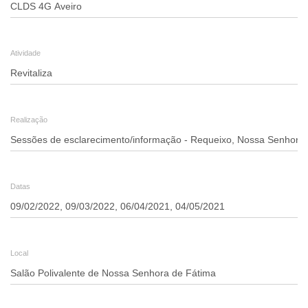
Revitaliza
-
Atividade
Sessões
de
esclarecimento/informação
Realização
-
RFN
Datas
Local