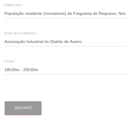
Público-alvo
Nome do/a orador/a(s)
Horário
SEGUINTE