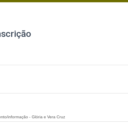
nscrição
/informação