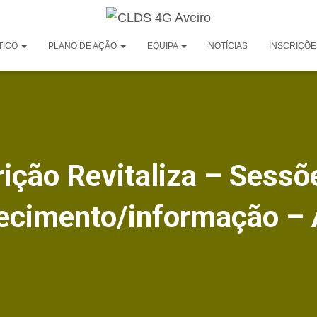
TICO
PLANO DE AÇÃO
EQUIPA
NOTÍCIAS
INSCRIÇÕE
rição Revitaliza – Sessõ
ecimento/informação –