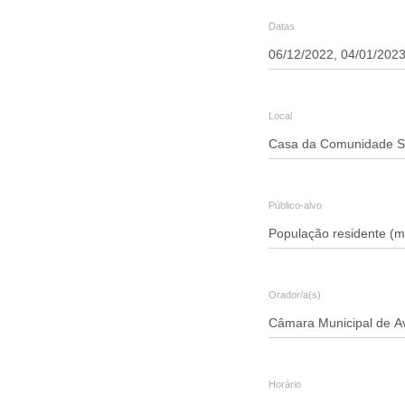
Cruz
Datas
Local
Público-alvo
Orador/a(s)
Horário