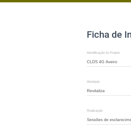
Inscrição
Ficha de I
-
Revitaliza
Identificação do Projeto
-
Sessões
de
Atividade
esclarecimento
-
Glória
Realização
e
Vera