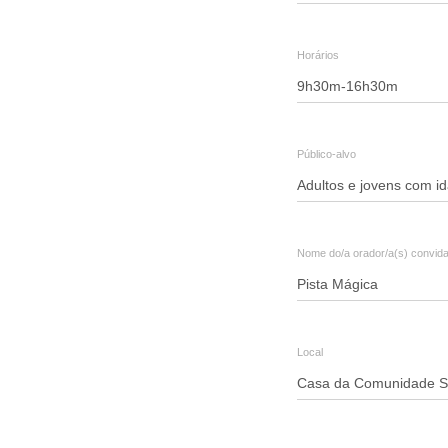
-
Capacitação"
Horários
|
Casa
da
Público-alvo
Comunidade
Sustentável
Nome do/a orador/a(s) convida
Local