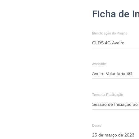
Ficha
Ficha de I
de
Inscrição
Identificação do Projeto
-
Aveiro
Voluntária
Atividade
4G
-
"Sessão
Tema da Realização
de
Iniciação
ao
Datas
Voluntariado