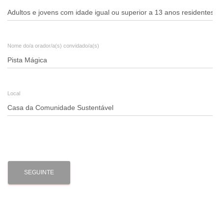
da
Comunidade
Sustentável
Nome do/a orador/a(s) convidado/a(s)
Local
SEGUINTE