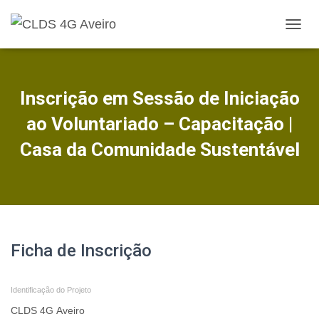
A
L
T
E
R
Inscrição em Sessão de Iniciação
N
A
ao Voluntariado – Capacitação |
R
A
Casa da Comunidade Sustentável
N
A
V
E
G
A
Ç
Ficha
Ficha de Inscrição
Ã
O
de
Identificação do Projeto
Inscrição
-