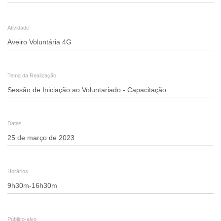
Aveiro
Atividade
Voluntária
4G
-
Tema da Realização
"Sessão
de
Iniciação
Datas
ao
Voluntariado
-
Horários
Capacitação"
|
Casa
Público-alvo