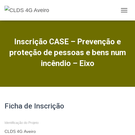
A
L
T
E
R
Inscrição CASE – Prevenção e
N
A
proteção de pessoas e bens num
R
A
incêndio – Eixo
N
A
V
E
G
A
Ç
Ficha
Ficha de Inscrição
Ã
O
de
Identificação do Projeto
Inscrição
-