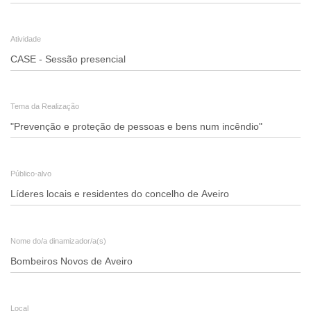
A.1
Atividade
CASE
-
"Prevenção
Tema da Realização
e
proteção
de
Público-alvo
pessoas
e
bens
Nome do/a dinamizador/a(s)
num
incêndio"
|
Local