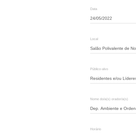
o
Data
uso
sustentável
de
Local
recursos"
Público-alvo
Nome do/a(s) orador/a(s)
Horário