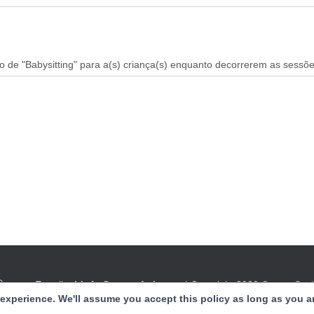
O
E-mail:
clds4g@cspnsfatima.pt
| Copyright 2020
Centro Soci
experience. We'll assume you accept this policy as long as you a