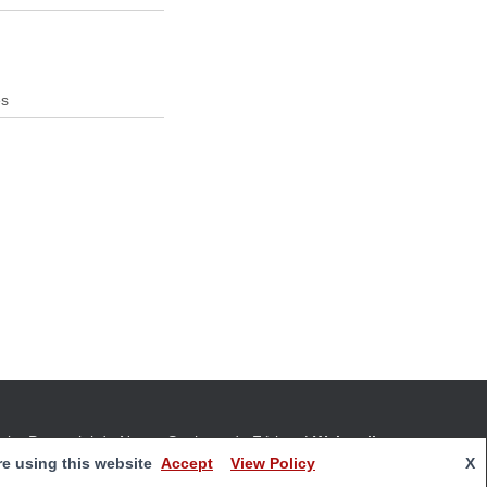
al e Paroquial de Nossa Senhora de Fátima
|
Webmail
re using this website
Accept
View Policy
X