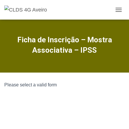
A
L
T
E
R
Ficha de Inscrição – Mostra
N
A
Associativa – IPSS
R
A
N
A
V
E
Please select a valid form
G
A
Ç
Ã
O