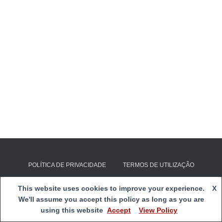
POLÍTICA DE PRIVACIDADE
TERMOS DE UTILIZAÇÃO
E-mail:
clds4g@cspnsfatima.pt
| Copyright 2020
Centro Social
This website uses cookies to improve your experience.
X
e Paroquial de Nossa Senhora de Fátima
|
Webmail
We'll assume you accept this policy as long as you are
using this website
Accept
View Policy