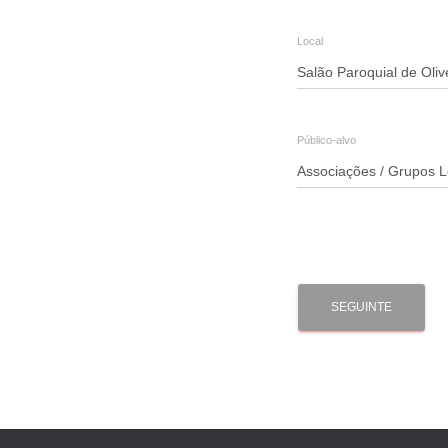
Local
Público-alvo
SEGUINTE