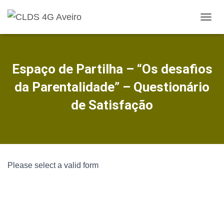
A
L
T
E
R
Espaço de Partilha – “Os desafios
N
A
da Parentalidade” – Questionário
R
A
de Satisfação
N
A
V
E
G
A
Please select a valid form
Ç
Ã
O