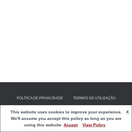
POLÍTICA DE PRIVACIDADE
TERMOS DE UTILIZAÇÃO
E-mail:
clds4g@cspnsfatima.pt
| Copyright 2020
Centro Social
This website uses cookies to improve your experience.
X
e Paroquial de Nossa Senhora de Fátima
|
Webmail
We'll assume you accept this policy as long as you are
using this website
Accept
View Policy